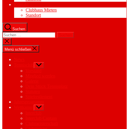
Kontakt
Clubhaus Mieten
Standort
Suchen
Suchen
nach:
Suche
schließen
Menü schließen
News
Tennisclub
Untermenü
anzeigen
Vorstand
Mitglied werden
Galerie
Dein Stück Tennisplatz
Statuten
Spielreglement
Jahresprogramm
Wettkampf
Untermenü
anzeigen
Interclub
Interclub Captain
Clubmeisterschaft
Clubmeister