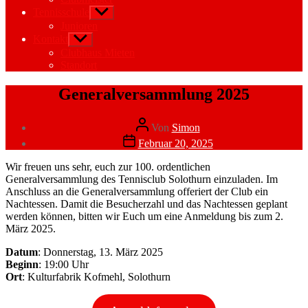
Tennisschule
Untermenü
anzeigen
Junioren
Kontakt
Untermenü
anzeigen
Clubhaus Mieten
Standort
Kategorien
Neuigkeiten
Generalversammlung 2025
Beitragsautor
Von
Simon
Veröffentlichungsdatum
Februar 20, 2025
Wir freuen uns sehr, euch zur 100. ordentlichen
Generalversammlung des Tennisclub Solothurn einzuladen. Im
Anschluss an die Generalversammlung offeriert der Club ein
Nachtessen. Damit die Besucherzahl und das Nachtessen geplant
werden können, bitten wir Euch um eine Anmeldung bis zum 2.
März 2025.
Datum
: Donnerstag, 13. März 2025
Beginn
: 19:00 Uhr
Ort
: Kulturfabrik Kofmehl, Solothurn