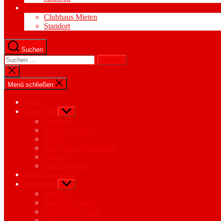
Kontakt
Clubhaus Mieten
Standort
Suchen
Suchen
nach:
Suche
schließen
Menü schließen
News
Tennisclub
Untermenü
anzeigen
Vorstand
Mitglied werden
Galerie
Dein Stück Tennisplatz
Statuten
Spielreglement
Jahresprogramm
Wettkampf
Untermenü
anzeigen
Interclub
Interclub Captain
Clubmeisterschaft
Clubmeister