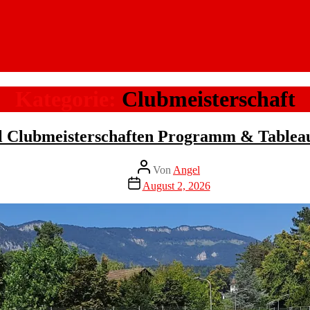
Kategorie:
Clubmeisterschaft
 Clubmeisterschaften Programm & Tablea
Beitragsautor
Von
Angel
Veröffentlichungsdatum
August 2, 2026