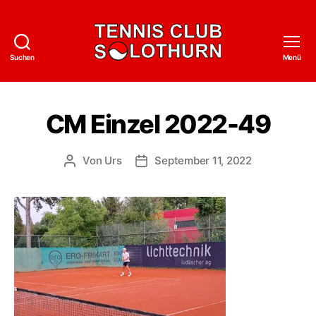
Suchen
Menü
Tennisclub
Solothurn
CM Einzel 2022-49
Von
Urs
September 11, 2022
Beitragsautor
Veröffentlichungsdatum