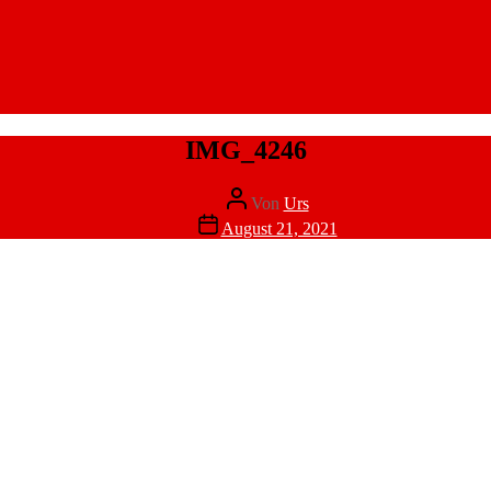
IMG_4246
Beitragsautor
Von
Urs
Veröffentlichungsdatum
August 21, 2021