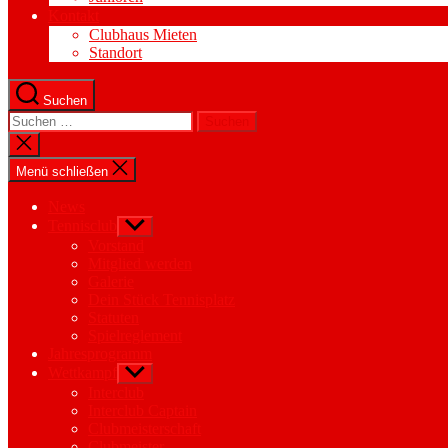
Kontakt
Clubhaus Mieten
Standort
Suchen
Suchen
nach:
Suche
schließen
Menü schließen
News
Tennisclub
Untermenü
anzeigen
Vorstand
Mitglied werden
Galerie
Dein Stück Tennisplatz
Statuten
Spielreglement
Jahresprogramm
Wettkampf
Untermenü
anzeigen
Interclub
Interclub Captain
Clubmeisterschaft
Clubmeister