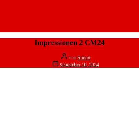
Impressionen 2 CM24
Beitragsautor
Von
Simon
Veröffentlichungsdatum
September 10, 2024