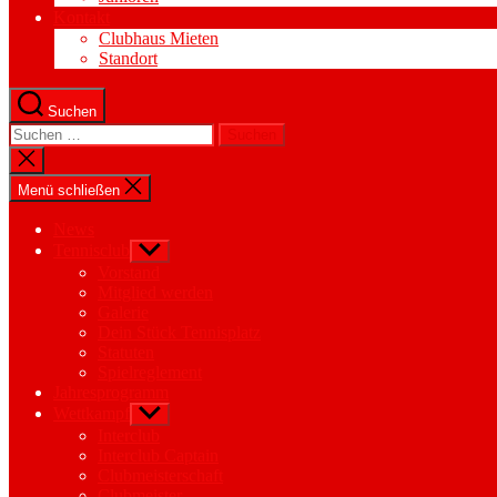
Kontakt
Clubhaus Mieten
Standort
Suchen
Suchen
nach:
Suche
schließen
Menü schließen
News
Tennisclub
Untermenü
anzeigen
Vorstand
Mitglied werden
Galerie
Dein Stück Tennisplatz
Statuten
Spielreglement
Jahresprogramm
Wettkampf
Untermenü
anzeigen
Interclub
Interclub Captain
Clubmeisterschaft
Clubmeister