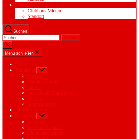
Kontakt
Clubhaus Mieten
Standort
Suchen
Suchen
nach:
Suche
schließen
Menü schließen
News
Tennisclub
Untermenü
anzeigen
Vorstand
Mitglied werden
Galerie
Dein Stück Tennisplatz
Statuten
Spielreglement
Jahresprogramm
Wettkampf
Untermenü
anzeigen
Interclub
Interclub Captain
Clubmeisterschaft
Clubmeister