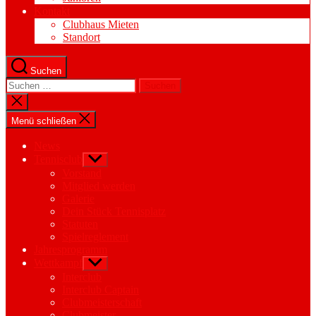
Kontakt
Clubhaus Mieten
Standort
Suchen
Suchen
nach:
Suche
schließen
Menü schließen
News
Tennisclub
Untermenü
anzeigen
Vorstand
Mitglied werden
Galerie
Dein Stück Tennisplatz
Statuten
Spielreglement
Jahresprogramm
Wettkampf
Untermenü
anzeigen
Interclub
Interclub Captain
Clubmeisterschaft
Clubmeister