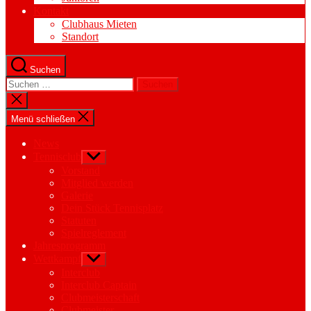
Kontakt
Clubhaus Mieten
Standort
Suchen
Suchen
nach:
Suche
schließen
Menü schließen
News
Tennisclub
Untermenü
anzeigen
Vorstand
Mitglied werden
Galerie
Dein Stück Tennisplatz
Statuten
Spielreglement
Jahresprogramm
Wettkampf
Untermenü
anzeigen
Interclub
Interclub Captain
Clubmeisterschaft
Clubmeister