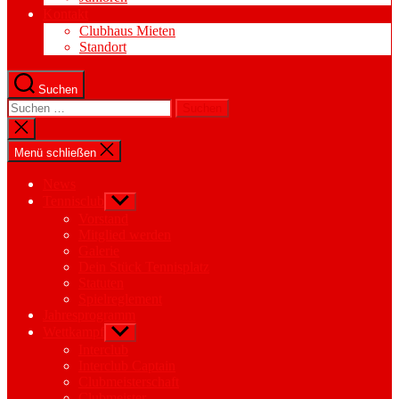
Kontakt
Clubhaus Mieten
Standort
Suchen
Suchen
nach:
Suche
schließen
Menü schließen
News
Tennisclub
Untermenü
anzeigen
Vorstand
Mitglied werden
Galerie
Dein Stück Tennisplatz
Statuten
Spielreglement
Jahresprogramm
Wettkampf
Untermenü
anzeigen
Interclub
Interclub Captain
Clubmeisterschaft
Clubmeister