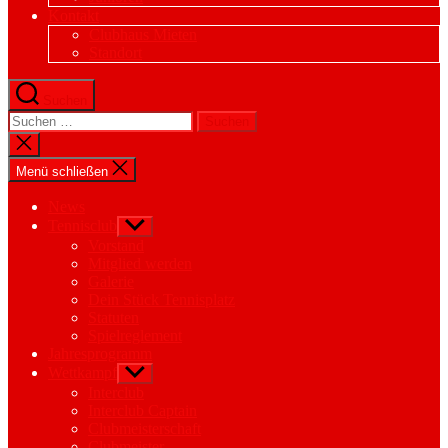
Kontakt
Clubhaus Mieten
Standort
Suchen
Suchen
nach:
Suche
schließen
Menü schließen
News
Tennisclub
Untermenü
anzeigen
Vorstand
Mitglied werden
Galerie
Dein Stück Tennisplatz
Statuten
Spielreglement
Jahresprogramm
Wettkampf
Untermenü
anzeigen
Interclub
Interclub Captain
Clubmeisterschaft
Clubmeister