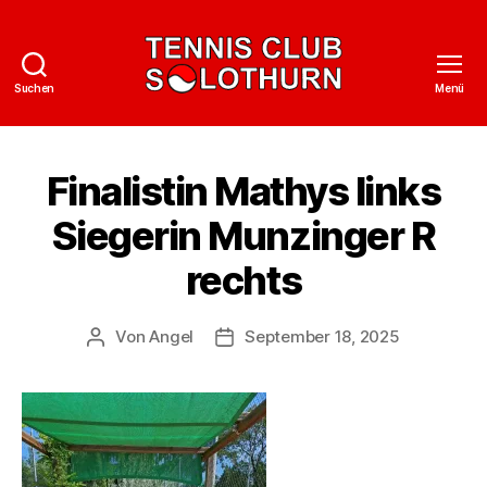
Suchen
Menü
Tennisclub
Solothurn
Finalistin Mathys links
Siegerin Munzinger R
rechts
Von
Angel
September 18, 2025
Beitragsautor
Veröffentlichungsdatum