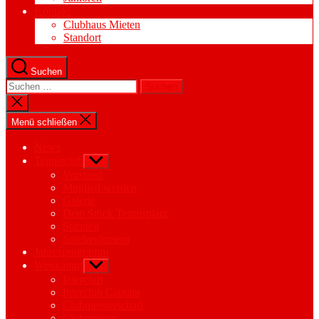
Kontakt
Clubhaus Mieten
Standort
Suchen
Suchen
nach:
Suche
schließen
Menü schließen
News
Tennisclub
Untermenü
anzeigen
Vorstand
Mitglied werden
Galerie
Dein Stück Tennisplatz
Statuten
Spielreglement
Jahresprogramm
Wettkampf
Untermenü
anzeigen
Interclub
Interclub Captain
Clubmeisterschaft
Clubmeister