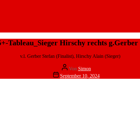
5+-Tableau_Sieger Hirschy rechts g.Gerber 
v.l. Gerber Stefan (Finalist), Hirschy Alain (Sieger)
Beitragsautor
Von
Simon
Veröffentlichungsdatum
September 10, 2024