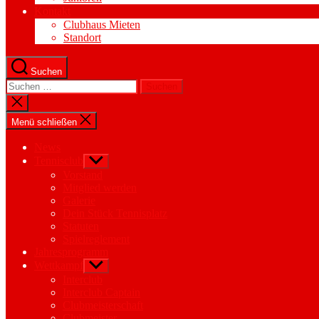
Kontakt
Clubhaus Mieten
Standort
Suchen
Suchen
nach:
Suche
schließen
Menü schließen
News
Tennisclub
Untermenü
anzeigen
Vorstand
Mitglied werden
Galerie
Dein Stück Tennisplatz
Statuten
Spielreglement
Jahresprogramm
Wettkampf
Untermenü
anzeigen
Interclub
Interclub Captain
Clubmeisterschaft
Clubmeister