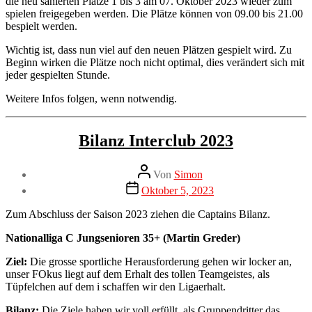
die neu sanierten Plätze 1 bis 3 am 07. Oktober 2023 wieder zum
spielen freigegeben werden. Die Plätze können von 09.00 bis 21.00
bespielt werden.
Wichtig ist, dass nun viel auf den neuen Plätzen gespielt wird. Zu
Beginn wirken die Plätze noch nicht optimal, dies verändert sich mit
jeder gespielten Stunde.
Weitere Infos folgen, wenn notwendig.
Kategorien
Interclub
Bilanz Interclub 2023
Beitragsautor
Von
Simon
Veröffentlichungsdatum
Oktober 5, 2023
Zum Abschluss der Saison 2023 ziehen die Captains Bilanz.
Nationalliga C Jungsenioren 35+ (Martin Greder)
Ziel:
Die grosse sportliche Herausforderung gehen wir locker an,
unser FOkus liegt auf dem Erhalt des tollen Teamgeistes, als
Tüpfelchen auf dem i schaffen wir den Ligaerhalt.
Bilanz:
Die Ziele haben wir voll erfüllt, als Gruppendritter das