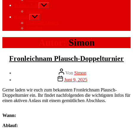
Tennisschule
Untermenü
anzeigen
Junioren
Kontakt
Untermenü
anzeigen
Clubhaus Mieten
Standort
Autor:
Simon
Kategorien
Neuigkeiten
Fronleichnam Plausch-Doppelturnier
Beitragsautor
Von
Simon
Veröffentlichungsdatum
Juni 9, 2025
Gerne laden wir euch zum bekannten Fronleichnam Plausch-
Doppelturnier ein. Ihr findet nachfolgenden die wichtigsten Infos für
einen aktiven Anlass mit einem gemütlichen Abschluss.
Wann:
Ablauf: