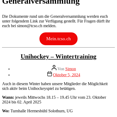
Generalversammlung
Die Dokumente rund um die Generalversammlung werden euch
unter folgendem Link zur Verfügung gestellt. Für Fragen dürft ihr
euch bei
simon@tcso.ch
melden.
Mein.tcso.ch
Kategorien
Neuigkeiten
Unihockey – Wintertraining
Beitragsautor
Von
Simon
Veröffentlichungsdatum
Oktober 5, 2024
Auch in diesem Winter haben unsere Mitglieder die Möglichkeit
sich aktiv beim Unihockeyspiel zu betätigen.
Wann:
jeweils Mittwochs 18.15 – 19.45 Uhr vom 23. Oktober
2024 bis 02. April 2025
Wo:
Turnhalle Hermesbühl Solothurn, UG