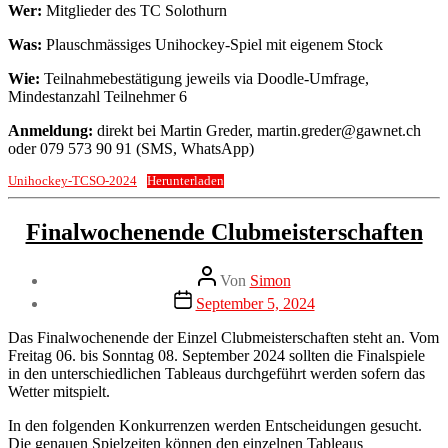
Wer:
Mitglieder des TC Solothurn
Was:
Plauschmässiges Unihockey-Spiel mit eigenem Stock
Wie:
Teilnahmebestätigung jeweils via Doodle-Umfrage,
Mindestanzahl Teilnehmer 6
Anmeldung:
direkt bei Martin Greder,
martin.greder@gawnet.ch
oder 079 573 90 91 (SMS, WhatsApp)
Unihockey-TCSO-2024
Herunterladen
Kategorien
Clubmeisterschaft
Finalwochenende Clubmeisterschaften
Beitragsautor
Von
Simon
Veröffentlichungsdatum
September 5, 2024
Das Finalwochenende der Einzel Clubmeisterschaften steht an. Vom
Freitag 06. bis Sonntag 08. September 2024 sollten die Finalspiele
in den unterschiedlichen Tableaus durchgeführt werden sofern das
Wetter mitspielt.
In den folgenden Konkurrenzen werden Entscheidungen gesucht.
Die genauen Spielzeiten können den einzelnen Tableaus