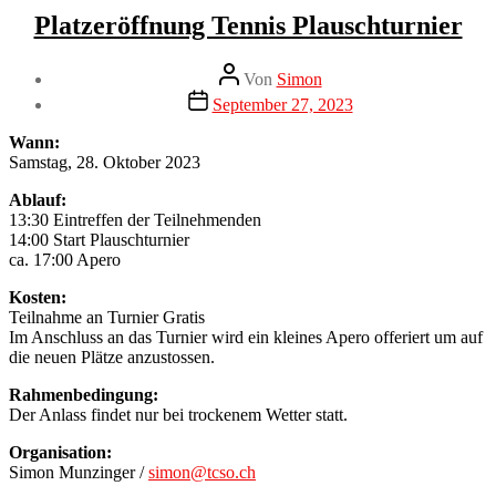
Pokerabend“
Kategorien
Neuigkeiten
Platzeröffnung Tennis Plauschturnier
Beitragsautor
Von
Simon
Veröffentlichungsdatum
September 27, 2023
Wann:
Samstag, 28. Oktober 2023
Ablauf:
13:30 Eintreffen der Teilnehmenden
14:00 Start Plauschturnier
ca. 17:00 Apero
Kosten:
Teilnahme an Turnier Gratis
Im Anschluss an das Turnier wird ein kleines Apero offeriert um auf
die neuen Plätze anzustossen.
Rahmenbedingung:
Der Anlass findet nur bei trockenem Wetter statt.
Organisation:
Simon Munzinger /
simon@tcso.ch