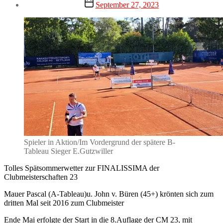
Veröffentlichungsdatum
September 27, 2023
Spieler in Aktion/Im Vordergrund der spätere B-
Tableau Sieger E.Gutzwiller
Tolles Spätsommerwetter zur FINALISSIMA der
Clubmeisterschaften 23
Mauer Pascal (A-Tableau)u. John v. Büren (45+) krönten sich zum
dritten Mal seit 2016 zum Clubmeister
Ende Mai erfolgte der Start in die 8.Auflage der CM 23, mit