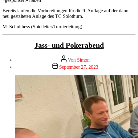
«gesponsert» haben
Bereits laufen die Vorbereitungen für die 9. Auflage auf der dann
neu gestalteten Anlage des TC Solothurn.
M. Schulthess (Spielleiter/Turnierleitung)
Kategorien
Neuigkeiten
Jass- und Pokerabend
Beitragsautor
Von
Simon
Veröffentlichungsdatum
September 27, 2023