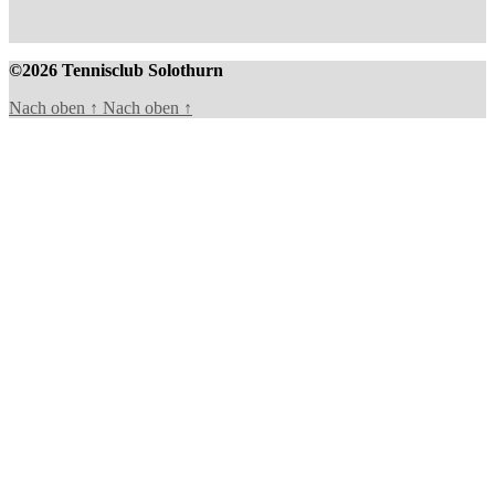
©2026 Tennisclub Solothurn
Nach oben
↑
Nach oben
↑