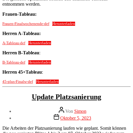
entnommen werden.
Frauen-Tableau:
Frauen-Finalwochenende-def
Herunterladen
Herren A-Tableau:
A-Tableau-def
Herunterladen
Herren B-Tableau
:
B-Tableau-def
Herunterladen
Herren 45+Tableau
:
45-plus-Finalw-def
Herunterladen
Kategorien
Neuigkeiten
Update Platzsanierung
Beitragsautor
Von
Simon
Veröffentlichungsdatum
Oktober 5, 2023
Die Arbeiten der Platzsanierung laufen wie geplant. Somit können