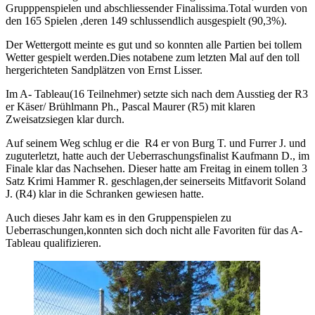
Grupppenspielen und abschliessender Finalissima.Total wurden von
den 165 Spielen ,deren 149 schlussendlich ausgespielt (90,3%).
Der Wettergott meinte es gut und so konnten alle Partien bei tollem
Wetter gespielt werden.Dies notabene zum letzten Mal auf den toll
hergerichteten Sandplätzen von Ernst Lisser.
Im A- Tableau(16 Teilnehmer) setzte sich nach dem Ausstieg der R3
er Käser/ Brühlmann Ph., Pascal Maurer (R5) mit klaren
Zweisatzsiegen klar durch.
Auf seinem Weg schlug er die R4 er von Burg T. und Furrer J. und
zuguterletzt, hatte auch der Ueberraschungsfinalist Kaufmann D., im
Finale klar das Nachsehen. Dieser hatte am Freitag in einem tollen 3
Satz Krimi Hammer R. geschlagen,der seinerseits Mitfavorit Soland
J. (R4) klar in die Schranken gewiesen hatte.
Auch dieses Jahr kam es in den Gruppenspielen zu
Ueberraschungen,konnten sich doch nicht alle Favoriten für das A-
Tableau qualifizieren.