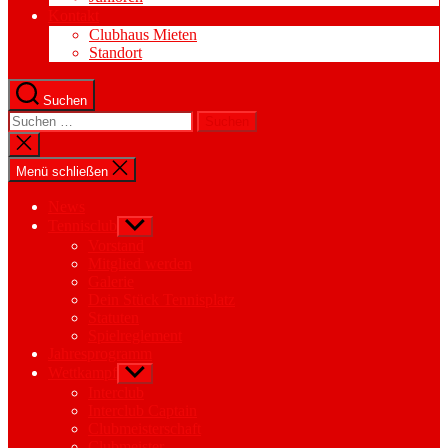
Kontakt
Clubhaus Mieten
Standort
Suchen
Suchen
nach:
Suche
schließen
Menü schließen
News
Tennisclub
Untermenü
anzeigen
Vorstand
Mitglied werden
Galerie
Dein Stück Tennisplatz
Statuten
Spielreglement
Jahresprogramm
Wettkampf
Untermenü
anzeigen
Interclub
Interclub Captain
Clubmeisterschaft
Clubmeister