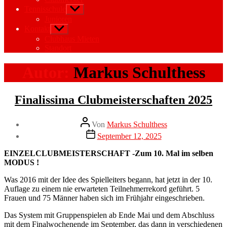
Tennisschule
Untermenü
anzeigen
Junioren
Kontakt
Untermenü
anzeigen
Clubhaus Mieten
Standort
Autor:
Markus Schulthess
Kategorien
Clubmeisterschaft
Finalissima Clubmeisterschaften 2025
Neuigkeiten
Beitragsautor
Von
Markus Schulthess
Veröffentlichungsdatum
September 12, 2025
EINZELCLUBMEISTERSCHAFT -Zum 10. Mal im selben
MODUS !
Was 2016 mit der Idee des Spielleiters begann, hat jetzt in der 10.
Auflage zu einem nie erwarteten Teilnehmerrekord geführt. 5
Frauen und 75 Männer haben sich im Frühjahr eingeschrieben.
Das System mit Gruppenspielen ab Ende Mai und dem Abschluss
mit dem Finalwochenende im September, das dann in verschiedenen