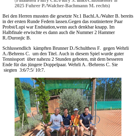
(
Finalisten Flury Ch./Flury S. links/Clubmeister B
2025 Fuhrer P./Walcher-Bachmann M. rechts)
Bei den Herren mussten die gesetzte Nr.1 Bachl.A./Walter B. bereits
in der ersten Runde Federn lassen.Gegen das routiniertere Paar
Probst/Lupi war Endstation,wenn auch denkbar knapp. Im
Halbfinale erwischte es dann auch die Nummer 2 Hammer
R./Duronjic B.
Schlussendlich kämpften Brunner D./Schulthess F. gegen Wehrli
A./Behrens C. um den Titel. Auch in diesem Spiel wurde guter
Tennissport über nahezu 2 Stunden geboten, mit dem besseren
Ende für das jüngere Doppelpaar. Wehrli A. /Behrens C. Sie
siegten 3:6/7:5/ 10:7.