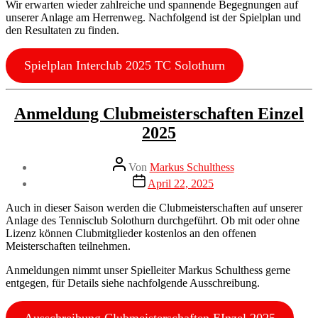
Wir erwarten wieder zahlreiche und spannende Begegnungen auf
unserer Anlage am Herrenweg. Nachfolgend ist der Spielplan und
den Resultaten zu finden.
Spielplan Interclub 2025 TC Solothurn
Kategorien
Neuigkeiten
Anmeldung Clubmeisterschaften Einzel
2025
Beitragsautor
Von
Markus Schulthess
Veröffentlichungsdatum
April 22, 2025
Auch in dieser Saison werden die Clubmeisterschaften auf unserer
Anlage des Tennisclub Solothurn durchgeführt. Ob mit oder ohne
Lizenz können Clubmitglieder kostenlos an den offenen
Meisterschaften teilnehmen.
Anmeldungen nimmt unser Spielleiter Markus Schulthess gerne
entgegen, für Details siehe nachfolgende Ausschreibung.
Ausschreibung Clubmeisterschaften EInzel 2025