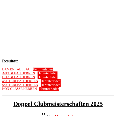
Resultate
DAMEN TABLEAU
Herunterladen
A-TABLEAU HERREN
Herunterladen
B-TABLEAU HERREN
Herunterladen
45+-TABLEAU HERREN
Herunterladen
55+-TABLEAU HERREN
Herunterladen
NON-CLASSE HERREN
Herunterladen
Kategorien
Clubmeisterschaft
Doppel Clubmeisterschaften 2025
Neuigkeiten
Beitragsautor