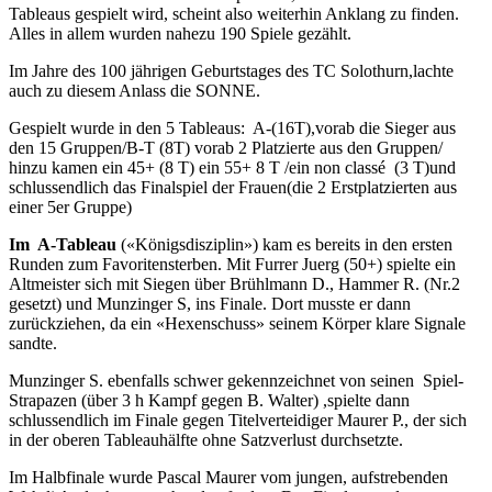
Tableaus gespielt wird, scheint also weiterhin Anklang zu finden.
Alles in allem wurden nahezu 190 Spiele gezählt.
Im Jahre des 100 jährigen Geburtstages des TC Solothurn,lachte
auch zu diesem Anlass die SONNE.
Gespielt wurde in den 5 Tableaus: A-(16T),vorab die Sieger aus
den 15 Gruppen/B-T (8T) vorab 2 Platzierte aus den Gruppen/
hinzu kamen ein 45+ (8 T) ein 55+ 8 T /ein non classé (3 T)und
schlussendlich das Finalspiel der Frauen(die 2 Erstplatzierten aus
einer 5er Gruppe)
Im A-Tableau
(«Königsdisziplin») kam es bereits in den ersten
Runden zum Favoritensterben. Mit Furrer Juerg (50+) spielte ein
Altmeister sich mit Siegen über Brühlmann D., Hammer R. (Nr.2
gesetzt) und Munzinger S, ins Finale. Dort musste er dann
zurückziehen, da ein «Hexenschuss» seinem Körper klare Signale
sandte.
Munzinger S. ebenfalls schwer gekennzeichnet von seinen Spiel-
Strapazen (über 3 h Kampf gegen B. Walter) ,spielte dann
schlussendlich im Finale gegen Titelverteidiger Maurer P., der sich
in der oberen Tableauhälfte ohne Satzverlust durchsetzte.
Im Halbfinale wurde Pascal Maurer vom jungen, aufstrebenden