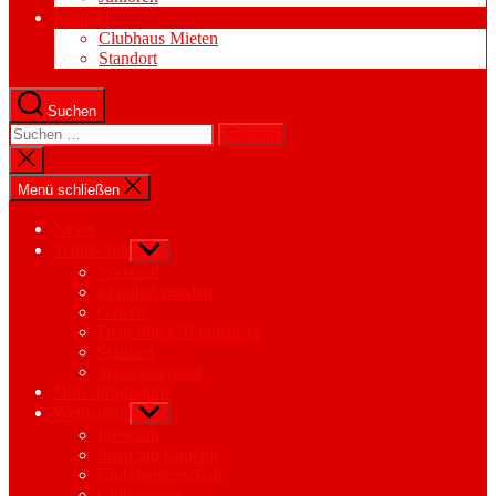
Kontakt
Clubhaus Mieten
Standort
Suchen
Suchen
nach:
Suche
schließen
Menü schließen
News
Tennisclub
Untermenü
anzeigen
Vorstand
Mitglied werden
Galerie
Dein Stück Tennisplatz
Statuten
Spielreglement
Jahresprogramm
Wettkampf
Untermenü
anzeigen
Interclub
Interclub Captain
Clubmeisterschaft
Clubmeister