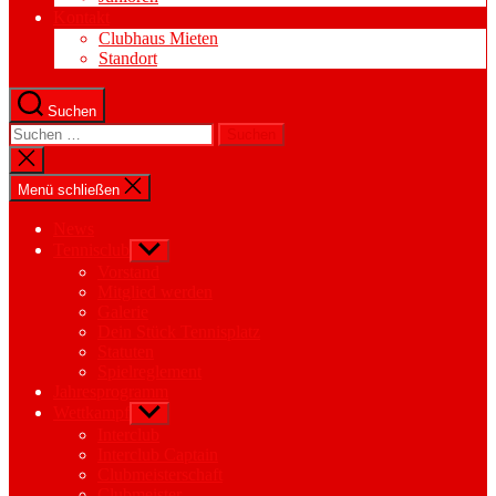
Kontakt
Clubhaus Mieten
Standort
Suchen
Suchen
nach:
Suche
schließen
Menü schließen
News
Tennisclub
Untermenü
anzeigen
Vorstand
Mitglied werden
Galerie
Dein Stück Tennisplatz
Statuten
Spielreglement
Jahresprogramm
Wettkampf
Untermenü
anzeigen
Interclub
Interclub Captain
Clubmeisterschaft
Clubmeister