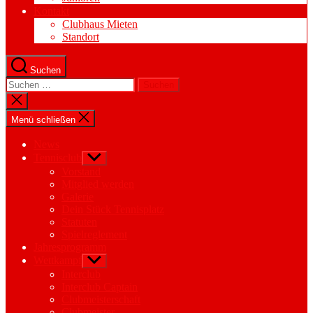
Kontakt
Clubhaus Mieten
Standort
Suchen
Suchen
nach:
Suche
schließen
Menü schließen
News
Tennisclub
Untermenü
anzeigen
Vorstand
Mitglied werden
Galerie
Dein Stück Tennisplatz
Statuten
Spielreglement
Jahresprogramm
Wettkampf
Untermenü
anzeigen
Interclub
Interclub Captain
Clubmeisterschaft
Clubmeister