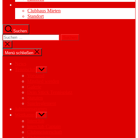
Kontakt
Clubhaus Mieten
Standort
Suchen
Suchen
nach:
Suche
schließen
Menü schließen
News
Tennisclub
Untermenü
anzeigen
Vorstand
Mitglied werden
Galerie
Dein Stück Tennisplatz
Statuten
Spielreglement
Jahresprogramm
Wettkampf
Untermenü
anzeigen
Interclub
Interclub Captain
Clubmeisterschaft
Clubmeister