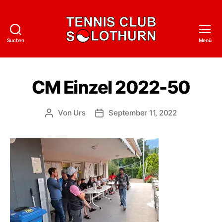
Suchen
Menü
Tennisclub
Solothurn
CM Einzel 2022-50
Von
Urs
September 11, 2022
Beitragsautor
Veröffentlichungsdatum