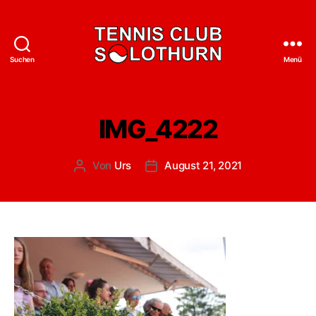
Suchen
Menü
Tennisclub
Solothurn
IMG_4222
Von
Urs
August 21, 2021
Beitragsautor
Veröffentlichungsdatum