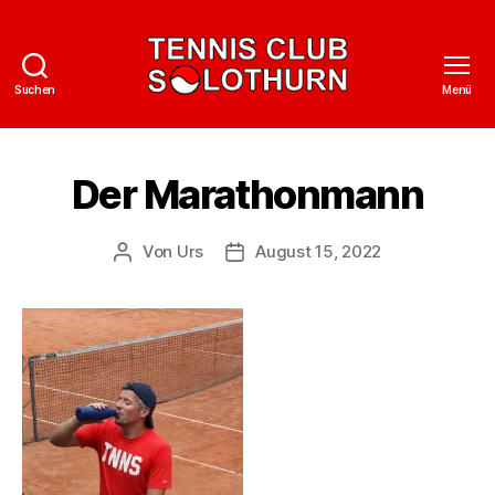
Suchen
Menü
Tennisclub
Solothurn
Der Marathonmann
Von
Urs
August 15, 2022
Beitragsautor
Veröffentlichungsdatum