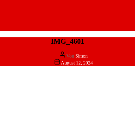
IMG_4601
Beitragsautor
Von
Simon
Veröffentlichungsdatum
August 12, 2024