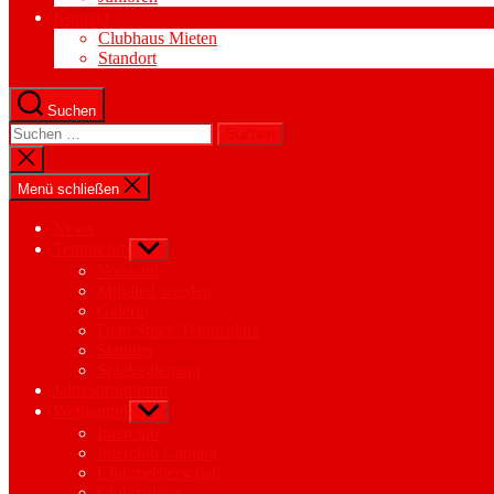
Kontakt
Clubhaus Mieten
Standort
Suchen
Suchen
nach:
Suche
schließen
Menü schließen
News
Tennisclub
Untermenü
anzeigen
Vorstand
Mitglied werden
Galerie
Dein Stück Tennisplatz
Statuten
Spielreglement
Jahresprogramm
Wettkampf
Untermenü
anzeigen
Interclub
Interclub Captain
Clubmeisterschaft
Clubmeister