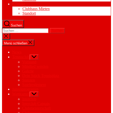
Kontakt
Clubhaus Mieten
Standort
Suchen
Suchen
nach:
Suche
schließen
Menü schließen
News
Tennisclub
Untermenü
anzeigen
Vorstand
Mitglied werden
Galerie
Dein Stück Tennisplatz
Statuten
Spielreglement
Jahresprogramm
Wettkampf
Untermenü
anzeigen
Interclub
Interclub Captain
Clubmeisterschaft
Clubmeister