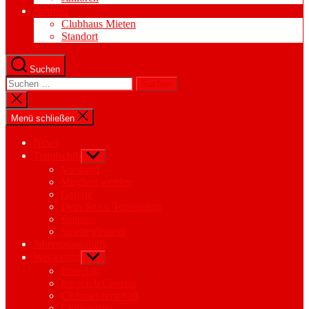
Kontakt
Clubhaus Mieten
Standort
Suchen
Suchen
nach:
Suche
schließen
Menü schließen
News
Tennisclub
Untermenü
anzeigen
Vorstand
Mitglied werden
Galerie
Dein Stück Tennisplatz
Statuten
Spielreglement
Jahresprogramm
Wettkampf
Untermenü
anzeigen
Interclub
Interclub Captain
Clubmeisterschaft
Clubmeister