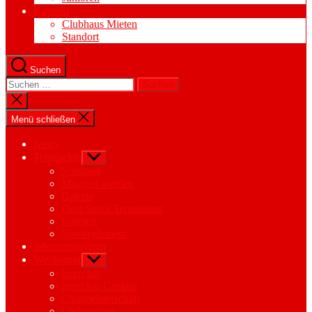
Kontakt
Clubhaus Mieten
Standort
Suchen
Suchen
nach:
Suche
schließen
Menü schließen
News
Tennisclub
Untermenü
anzeigen
Vorstand
Mitglied werden
Galerie
Dein Stück Tennisplatz
Statuten
Spielreglement
Jahresprogramm
Wettkampf
Untermenü
anzeigen
Interclub
Interclub Captain
Clubmeisterschaft
Clubmeister