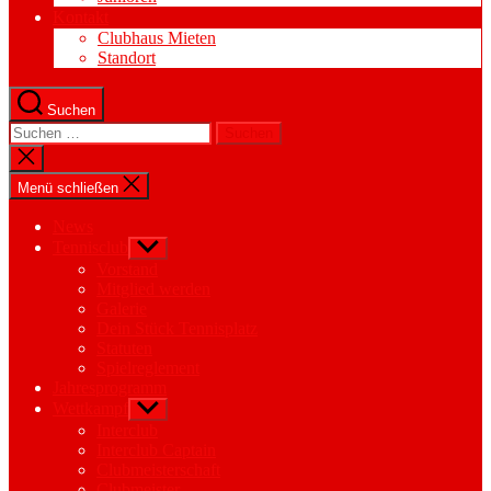
Kontakt
Clubhaus Mieten
Standort
Suchen
Suchen
nach:
Suche
schließen
Menü schließen
News
Tennisclub
Untermenü
anzeigen
Vorstand
Mitglied werden
Galerie
Dein Stück Tennisplatz
Statuten
Spielreglement
Jahresprogramm
Wettkampf
Untermenü
anzeigen
Interclub
Interclub Captain
Clubmeisterschaft
Clubmeister