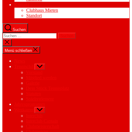
Kontakt
Clubhaus Mieten
Standort
Suchen
Suchen
nach:
Suche
schließen
Menü schließen
News
Tennisclub
Untermenü
anzeigen
Vorstand
Mitglied werden
Galerie
Dein Stück Tennisplatz
Statuten
Spielreglement
Jahresprogramm
Wettkampf
Untermenü
anzeigen
Interclub
Interclub Captain
Clubmeisterschaft
Clubmeister