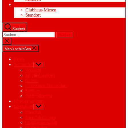
Kontakt
Clubhaus Mieten
Standort
Suchen
Suchen
nach:
Suche
schließen
Menü schließen
News
Tennisclub
Untermenü
anzeigen
Vorstand
Mitglied werden
Galerie
Dein Stück Tennisplatz
Statuten
Spielreglement
Jahresprogramm
Wettkampf
Untermenü
anzeigen
Interclub
Interclub Captain
Clubmeisterschaft
Clubmeister