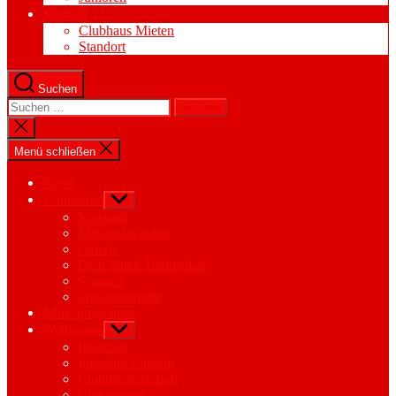
Kontakt
Clubhaus Mieten
Standort
Suchen
Suchen
nach:
Suche
schließen
Menü schließen
News
Tennisclub
Untermenü
anzeigen
Vorstand
Mitglied werden
Galerie
Dein Stück Tennisplatz
Statuten
Spielreglement
Jahresprogramm
Wettkampf
Untermenü
anzeigen
Interclub
Interclub Captain
Clubmeisterschaft
Clubmeister