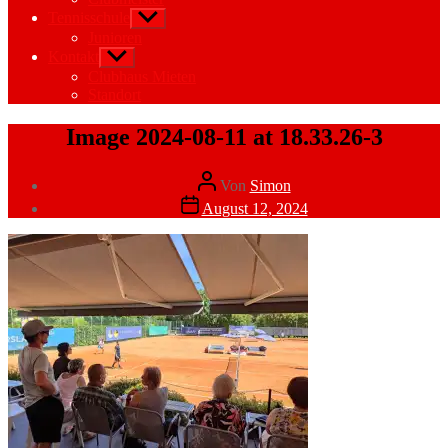
Tennisschule
Untermenü
anzeigen
Junioren
Kontakt
Untermenü
anzeigen
Clubhaus Mieten
Standort
Image 2024-08-11 at 18.33.26-3
Beitragsautor
Von
Simon
Veröffentlichungsdatum
August 12, 2024