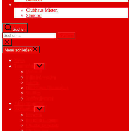
Kontakt
Clubhaus Mieten
Standort
Suchen
Suchen
nach:
Suche
schließen
Menü schließen
News
Tennisclub
Untermenü
anzeigen
Vorstand
Mitglied werden
Galerie
Dein Stück Tennisplatz
Statuten
Spielreglement
Jahresprogramm
Wettkampf
Untermenü
anzeigen
Interclub
Interclub Captain
Clubmeisterschaft
Clubmeister