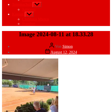
Tennisschule
Untermenü
anzeigen
Junioren
Kontakt
Untermenü
anzeigen
Clubhaus Mieten
Standort
Image 2024-08-11 at 18.33.28
Beitragsautor
Von
Simon
Veröffentlichungsdatum
August 12, 2024