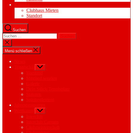
Kontakt
Clubhaus Mieten
Standort
Suchen
Suchen
nach:
Suche
schließen
Menü schließen
News
Tennisclub
Untermenü
anzeigen
Vorstand
Mitglied werden
Galerie
Dein Stück Tennisplatz
Statuten
Spielreglement
Jahresprogramm
Wettkampf
Untermenü
anzeigen
Interclub
Interclub Captain
Clubmeisterschaft
Clubmeister