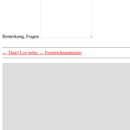
Bemerkung, Fragen
←
Time! Los gehts
→
Fronleichnamturnier