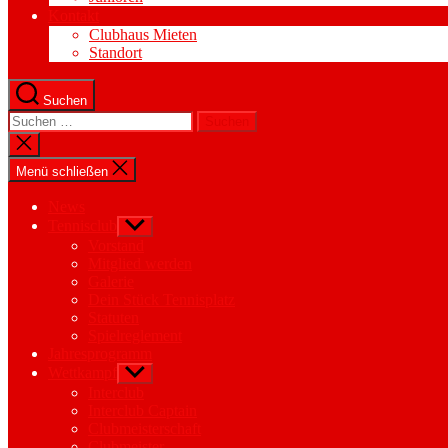
Kontakt
Clubhaus Mieten
Standort
Suchen
Suchen
nach:
Suche
schließen
Menü schließen
News
Tennisclub
Untermenü
anzeigen
Vorstand
Mitglied werden
Galerie
Dein Stück Tennisplatz
Statuten
Spielreglement
Jahresprogramm
Wettkampf
Untermenü
anzeigen
Interclub
Interclub Captain
Clubmeisterschaft
Clubmeister