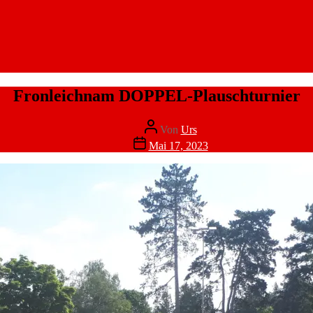
Fronleichnam DOPPEL-Plauschturnier
Beitragsautor
Von
Urs
Veröffentlichungsdatum
Mai 17, 2023