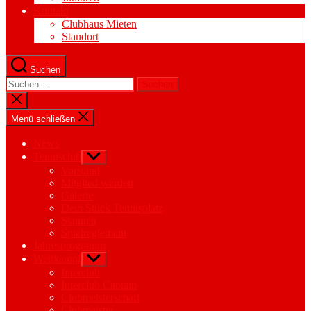
Kontakt
Clubhaus Mieten
Standort
Suchen
Suchen
nach:
Suche
schließen
Menü schließen
News
Tennisclub
Untermenü
anzeigen
Vorstand
Mitglied werden
Galerie
Dein Stück Tennisplatz
Statuten
Spielreglement
Jahresprogramm
Wettkampf
Untermenü
anzeigen
Interclub
Interclub Captain
Clubmeisterschaft
Clubmeister