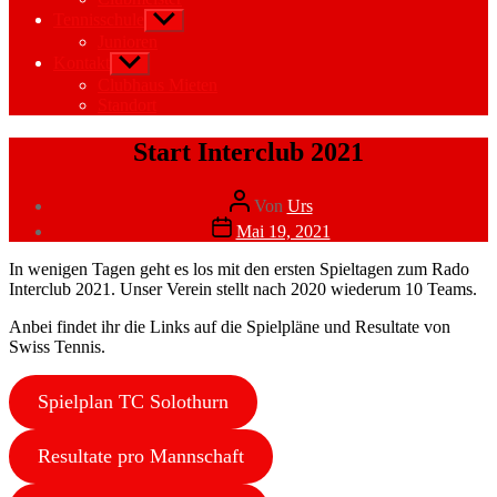
Tennisschule
Untermenü
anzeigen
Junioren
Kontakt
Untermenü
anzeigen
Clubhaus Mieten
Standort
Kategorien
Interclub
Start Interclub 2021
Neuigkeiten
Beitragsautor
Von
Urs
Veröffentlichungsdatum
Mai 19, 2021
In wenigen Tagen geht es los mit den ersten Spieltagen zum Rado
Interclub 2021. Unser Verein stellt nach 2020 wiederum 10 Teams.
Anbei findet ihr die Links auf die Spielpläne und Resultate von
Swiss Tennis.
Spielplan TC Solothurn
Resultate pro Mannschaft