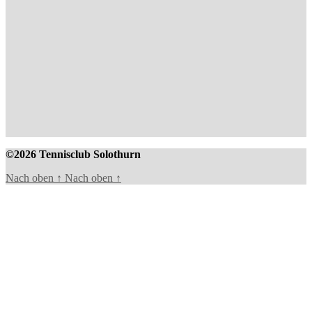
©2026 Tennisclub Solothurn
Nach oben
↑
Nach oben
↑