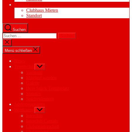
Kontakt
Clubhaus Mieten
Standort
Suchen
Suchen
nach:
Suche
schließen
Menü schließen
News
Tennisclub
Untermenü
anzeigen
Vorstand
Mitglied werden
Galerie
Dein Stück Tennisplatz
Statuten
Spielreglement
Jahresprogramm
Wettkampf
Untermenü
anzeigen
Interclub
Interclub Captain
Clubmeisterschaft
Clubmeister