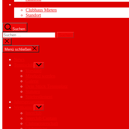
Kontakt
Clubhaus Mieten
Standort
Suchen
Suchen
nach:
Suche
schließen
Menü schließen
News
Tennisclub
Untermenü
anzeigen
Vorstand
Mitglied werden
Galerie
Dein Stück Tennisplatz
Statuten
Spielreglement
Jahresprogramm
Wettkampf
Untermenü
anzeigen
Interclub
Interclub Captain
Clubmeisterschaft
Clubmeister